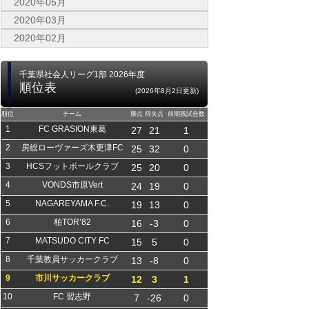
2020年05月
2020年03月
2020年02月
千葉県社会人リーグ1部 2026年度
順位表
(2026年8月2日更新)
順位
チーム
勝点
得失点
前期残試合数
1
FC GRASION東葛
27
21
1
2
房総ローヴァーズ木更津FC
25
32
0
3
HCSフットボールクラブ
25
20
0
4
VONDS市原Vert
24
19
0
5
NAGAREYAMA F.C.
19
13
0
6
柏TOR’82
16
-3
0
7
MATSUDO CITY FC
15
5
0
8
千葉教員サッカークラブ
13
-8
0
9
市川サッカークラブ
12
3
1
10
FC 習志野
7
-26
0