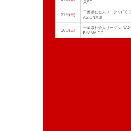
員SC
千葉県社会人リーグ vsFC 
21日(
日
)
ASION東葛
千葉県社会人リーグ vsNAG
28日(
日
)
EYAMA F.C