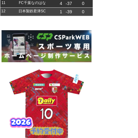
11
FC千葉なのはな
4
-37
0
12
日本製鉄君津SC
1
-39
0