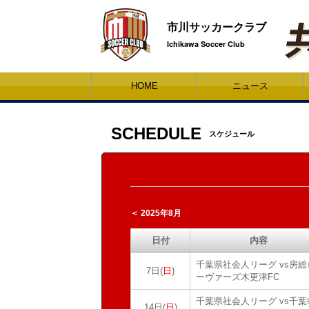
市川サッカークラブ
Ichikawa Soccer Club
HOME
ニュース
SCHEDULE
スケジュール
＜ 2025年8月
日付
内容
千葉県社会人リーグ vs房総
7日(
日
)
ーヴァーズ木更津FC
千葉県社会人リーグ vs千葉
14日(
日
)