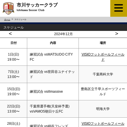
市川サッカークラブ
Ichikawa Soccer Club
ホーム
スケジュール
スケジュール
<
>
2024年12月
日付
内容
場所
1日(
日
)
練習試合 vsMATSUDO CITY
VISIOフットボールフィール
19:00〜
FC
ド
7日(
土
)
練習試合 vs世田谷ユナイテッ
千葉商科大学
13:00〜
ド
15日(
日
)
豊島区立千早スポーツフィー
練習試合 vsillmassive
19:00〜
ルド
22日(
日
)
千葉県選手権(天皇杯予選)
明海大学
13:00〜
vsVAMOS朝日ケ丘FC
28日(
土
)
VISIOフットボールフィール
練習試合 vs細谷フレンズ