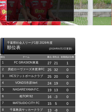
千葉県社会人リーグ1部 2026年度
順位表
(2026年8月2日更新)
順位
チーム
勝点
得失点
前期残試合数
1
FC GRASION東葛
27
21
1
2
房総ローヴァーズ木更津FC
25
32
0
3
HCSフットボールクラブ
25
20
0
4
VONDS市原Vert
24
19
0
5
NAGAREYAMA F.C.
19
13
0
6
柏TOR’82
16
-3
0
7
MATSUDO CITY FC
15
5
0
8
千葉教員サッカークラブ
13
-8
0