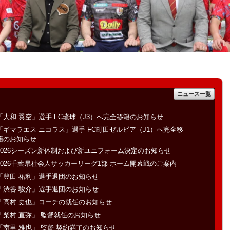
ニュース一覧
「大和 翼空」選手 FC琉球（J3）へ完全移籍のお知らせ
「ギマラエス ニコラス」選手 FC町田ゼルビア（J1）へ完全移
籍のお知らせ
2026シーズン新体制および新ユニフォーム決定のお知らせ
2026千葉県社会人サッカーリーグ1部 ホーム開幕戦のご案内
「豊田 祐利」選手退団のお知らせ
「渋谷 駿介」選手退団のお知らせ
「高村 史也」コーチの就任のお知らせ
「柴村 直弥」 監督就任のお知らせ
「南里 雅也」 監督 契約満了のお知らせ