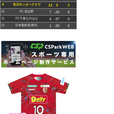
9
市川サッカークラブ
12
3
1
10
FC 習志野
7
-26
0
11
FC千葉なのはな
4
-37
0
12
日本製鉄君津SC
1
-39
0