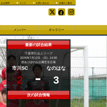
くある質問
リンク
お問い合わせ
交通のご案内
メンバー
ギャラリー
最新の試合結果
千葉県社会人リーグ
2026年7月12日 （日）14:00
@あけぼの山公園芝生広場
市川SC
なのはな
2
3
次の試合情報