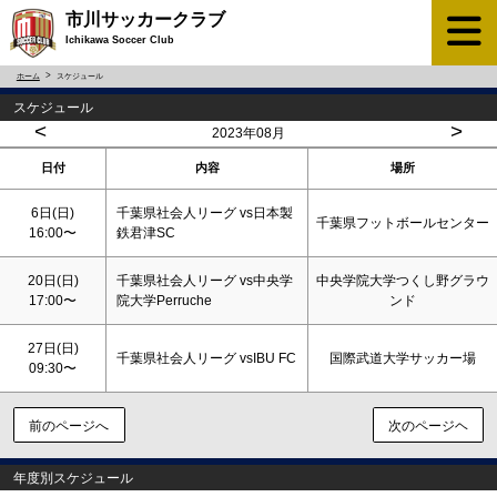
市川サッカークラブ
Ichikawa Soccer Club
ホーム
スケジュール
スケジュール
<
>
2023年08月
日付
内容
場所
6日(
日
)
千葉県社会人リーグ vs日本製
千葉県フットボールセンター
16:00〜
鉄君津SC
20日(
日
)
千葉県社会人リーグ vs中央学
中央学院大学つくし野グラウ
17:00〜
院大学Perruche
ンド
27日(
日
)
千葉県社会人リーグ vsIBU FC
国際武道大学サッカー場
09:30〜
前のページへ
次のページヘ
年度別スケジュール