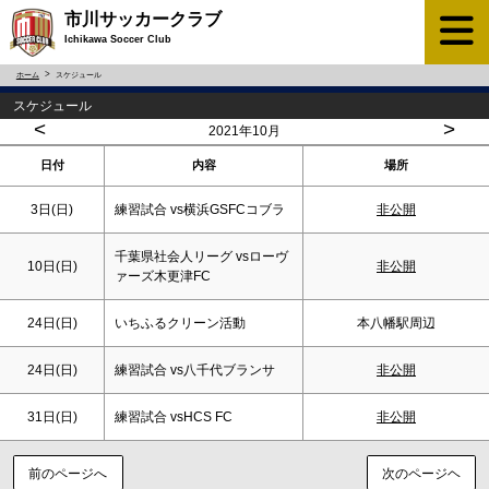
市川サッカークラブ
Ichikawa Soccer Club
ホーム
スケジュール
スケジュール
<
>
2021年10月
日付
内容
場所
3日(
日
)
練習試合 vs横浜GSFCコブラ
非公開
千葉県社会人リーグ vsローヴ
10日(
日
)
非公開
ァーズ木更津FC
24日(
日
)
いちふるクリーン活動
本八幡駅周辺
24日(
日
)
練習試合 vs八千代ブランサ
非公開
31日(
日
)
練習試合 vsHCS FC
非公開
前のページへ
次のページヘ