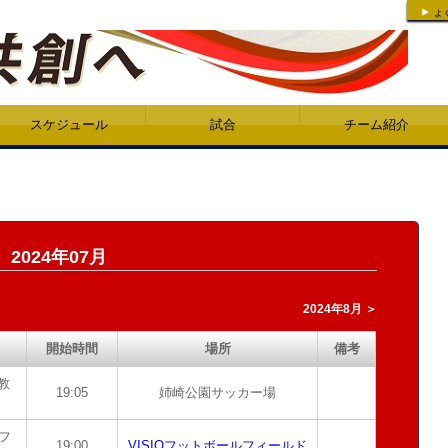
よ
スケジュール
試合
チーム紹介
2024年07月
2024年8月 ＞
開始時間
場所
備考
教
19:05
姉崎公園サッカー場
Sフ
19:00
VISIOフットボールフィールド