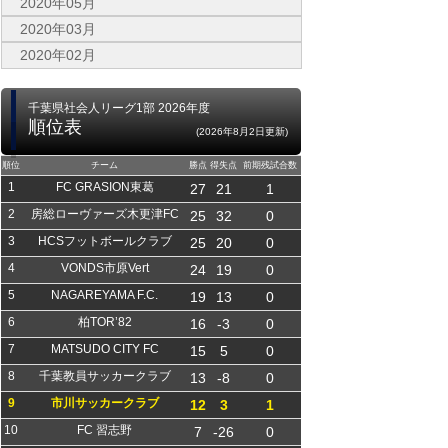
2020年05月
2020年03月
2020年02月
千葉県社会人リーグ1部 2026年度
順位表
(2026年8月2日更新)
順位
チーム
勝点
得失点
前期残試合数
1
FC GRASION東葛
27
21
1
2
房総ローヴァーズ木更津FC
25
32
0
3
HCSフットボールクラブ
25
20
0
4
VONDS市原Vert
24
19
0
5
NAGAREYAMA F.C.
19
13
0
6
柏TOR’82
16
-3
0
7
MATSUDO CITY FC
15
5
0
8
千葉教員サッカークラブ
13
-8
0
9
市川サッカークラブ
12
3
1
10
FC 習志野
7
-26
0