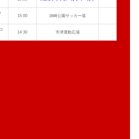
O
15:00
姉崎公園サッカー場
ロ
14:30
市津運動広場