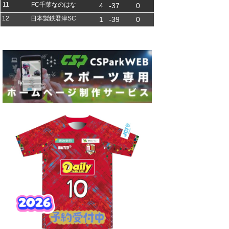
11
FC千葉なのはな
4
-37
0
12
日本製鉄君津SC
1
-39
0