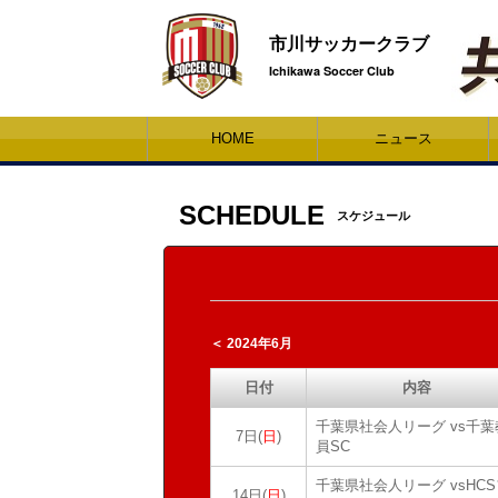
市川サッカークラブ
Ichikawa Soccer Club
HOME
ニュース
SCHEDULE
スケジュール
＜ 2024年6月
日付
内容
千葉県社会人リーグ vs千葉
7日(
日
)
員SC
千葉県社会人リーグ vsHC
14日(
日
)