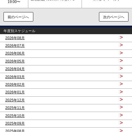
19:00〜
前のページへ
次のページヘ
年度別スケジュール
>
2026年08月
>
2026年07月
>
2026年06月
>
2026年05月
>
2026年04月
>
2026年03月
>
2026年02月
>
2026年01月
>
2025年12月
>
2025年11月
>
2025年10月
>
2025年09月
>
2025年08月