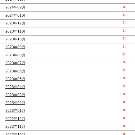
>
2024年02月
>
2024年01月
>
2023年12月
>
2023年11月
>
2023年10月
>
2023年09月
>
2023年08月
>
2023年07月
>
2023年06月
>
2023年05月
>
2023年04月
>
2023年03月
>
2023年02月
>
2023年01月
>
2022年12月
>
2022年11月
>
2022年10月