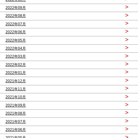
>
2022年09月
>
2022年08月
>
2022年07月
>
2022年06月
>
2022年05月
>
2022年04月
>
2022年03月
>
2022年02月
>
2022年01月
>
2021年12月
>
2021年11月
>
2021年10月
>
2021年09月
>
2021年08月
>
2021年07月
>
2021年06月
>
2021年05月