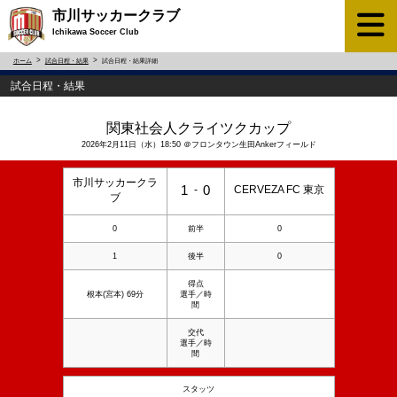
市川サッカークラブ
Ichikawa Soccer Club
ホーム
試合日程・結果
試合日程・結果詳細
試合日程・結果
関東社会人クライツクカップ
2026年2月11日（水）18:50 ＠フロンタウン生田Ankerフィールド
市川サッカークラ
1
0
-
CERVEZA FC 東京
ブ
0
前半
0
1
後半
0
得点
根本(宮本) 69分
選手／時
間
交代
選手／時
間
スタッツ