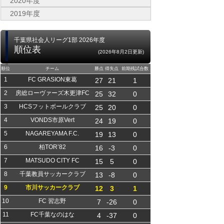
2020年度
2019年度
千葉県社会人リーグ1部 2026年度
順位表
(2026年8月2日更新)
順位
チーム
勝点
得失点
前期残試合数
1
FC GRASION東葛
27
21
1
2
房総ローヴァーズ木更津FC
25
32
0
3
HCSフットボールクラブ
25
20
0
4
VONDS市原Vert
24
19
0
5
NAGAREYAMA F.C.
19
13
0
6
柏TOR’82
16
-3
0
7
MATSUDO CITY FC
15
5
0
8
千葉教員サッカークラブ
13
-8
0
9
市川サッカークラブ
12
3
1
10
FC 習志野
7
-26
0
11
FC千葉なのはな
4
-37
0