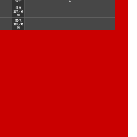
1
後半
得点
選手／時
間
交代
選手／時
間