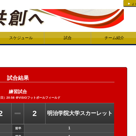
よ
スケジュール
試合
チーム紹介
試合結果
練習試合
日）20:58 ＠
VISIOフットボールフィールド
2
2
明治学院大学スカーレット
1
前半