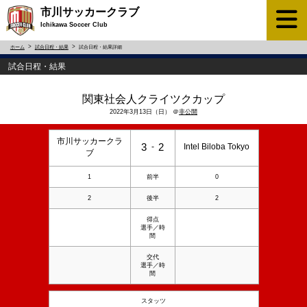
市川サッカークラブ
Ichikawa Soccer Club
ホーム
試合日程・結果
試合日程・結果詳細
試合日程・結果
関東社会人クライツクカップ
2022年3月13日（日） ＠
非公開
市川サッカークラ
3
2
-
Intel Biloba Tokyo
ブ
1
前半
0
2
後半
2
得点
選手／時
間
交代
選手／時
間
スタッツ