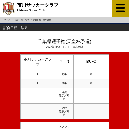
市川サッカークラブ
Ichikawa Soccer Club
ホーム
試合日程・結果
試合日程・結果詳細
試合日程・結果
千葉県選手権(天皇杯予選)
2022年1月30日（日） ＠
非公開
市川サッカークラ
2
0
-
IBUFC
ブ
1
前半
0
1
後半
0
得点
選手／時
間
交代
選手／時
間
スタッツ