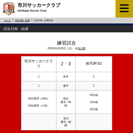
市川サッカークラブ
Ichikawa Soccer Club
ホーム
試合日程・結果
試合日程・結果詳細
試合日程・結果
練習試合
2021年4月25日（日） ＠
非公開
市川サッカークラ
2
3
-
柏TOR’82
ブ
1
前半
1
1
後半
2
45分柏
30分唐澤（河内）
得点
選手／時
15分柏
53分唐澤（小笠）
間
20分柏
交代
選手／時
間