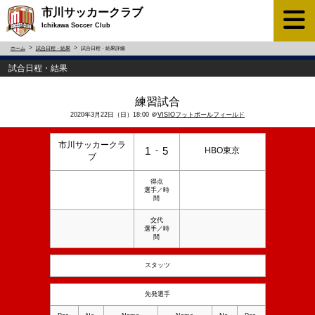
市川サッカークラブ
Ichikawa Soccer Club
ホーム
試合日程・結果
試合日程・結果詳細
試合日程・結果
練習試合
2020年3月22日（日）18:00 ＠
VISIOフットボールフィールド
市川サッカークラ
1
5
-
HBO東京
ブ
得点
選手／時
間
交代
選手／時
間
スタッツ
先発選手