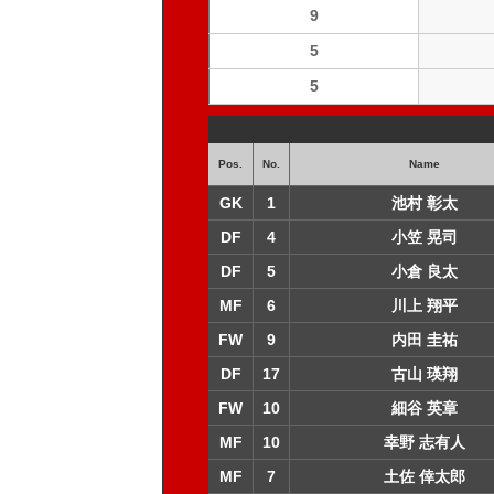
9
5
5
Pos.
No.
Name
GK
1
池村 彰太
DF
4
小笠 晃司
DF
5
小倉 良太
MF
6
川上 翔平
FW
9
内田 圭祐
DF
17
古山 瑛翔
FW
10
細谷 英章
MF
10
幸野 志有人
MF
7
土佐 倖太郎