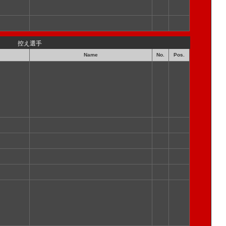
控え選手
Name
No.
Pos.