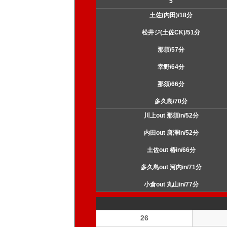
5
土佐(内田)/18分
松井ジ(土佐CK)/51分
那須/57分
幸野/64分
那須/66分
多久島/70分
川上out 那須in/52分
内田out 唐澤in/52分
土佐out 椿in/66分
多久島out 河内in/71分
小倉out 丸山in/77分
26