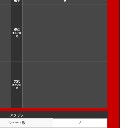
0
後半
得点
選手／時
間
交代
選手／時
間
スタッツ
2
シュート数