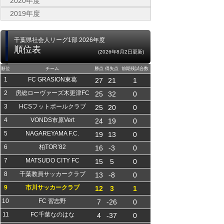
2020年度
2019年度
千葉県社会人リーグ1部 2026年度
順位表
(2026年8月2日更新)
順位
チーム
勝点
得失点
前期残試合数
1
FC GRASION東葛
27
21
1
2
房総ローヴァーズ木更津FC
25
32
0
3
HCSフットボールクラブ
25
20
0
4
VONDS市原Vert
24
19
0
5
NAGAREYAMA F.C.
19
13
0
6
柏TOR’82
16
-3
0
7
MATSUDO CITY FC
15
5
0
8
千葉教員サッカークラブ
13
-8
0
9
市川サッカークラブ
12
3
1
10
FC 習志野
7
-26
0
11
FC千葉なのはな
4
-37
0