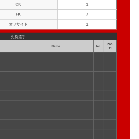
1
CK
7
FK
1
オフサイド
先発選手
Pos.
Name
No.
11