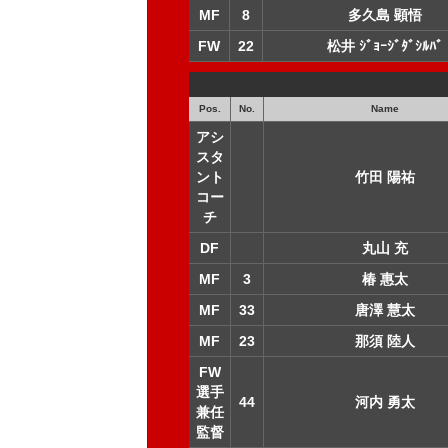
MF
8
多久島 顕悟
FW
22
松井 ｼﾞｮｰｼﾞﾀﾞｼﾙﾊﾞ
Pos.
No.
Name
アシ
スタ
ント
竹田 陽祐
コー
チ
DF
丸山 充
MF
3
椿 惠太
MF
33
唐澤 慧太
MF
23
那須 陸人
FW
選手
44
河内 勇太
兼任
監督