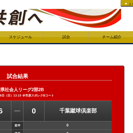
よ
スケジュール
試合
チーム紹介
試合結果
県社会人リーグ2部2B
29日（日）13:15 ＠市原スポレクBコート
6
0
千葉蹴球倶楽部
0
前半