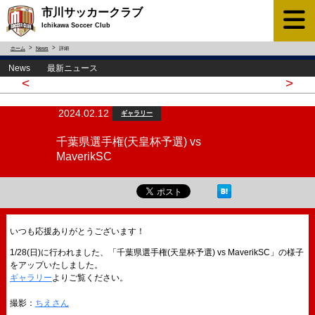
市川サッカークラブ
Ichikawa Soccer Club
ホーム
News
詳細
News 最新ニュース
<
>
2024.02.12
ギャラリー
千葉県選手権(天皇杯予選) vs
MaverikSC
いつも応援ありがとうございます！
1/28(日)に行われました、「千葉県選手権(天皇杯予選) vs MaverikSC」の様子
をアップいたしました。
ギャラリー
よりご覧ください。
撮影：
ちえさん