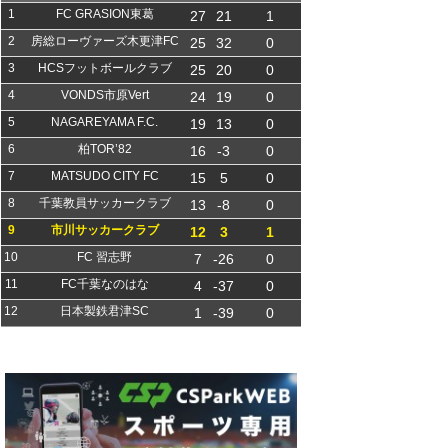
1
FC GRASION東葛
27
21
1
2
房総ローヴァーズ木更津FC
25
32
0
3
HCSフットボールクラブ
25
20
0
4
VONDS市原Vert
24
19
0
5
NAGAREYAMA F.C.
19
13
0
6
柏TOR’82
16
-3
0
7
MATSUDO CITY FC
15
5
0
8
千葉教員サッカークラブ
13
-8
0
9
市川サッカークラブ
12
3
1
10
FC 習志野
7
-26
0
11
FC千葉なのはな
4
-37
0
12
日本製鉄君津SC
1
-39
0