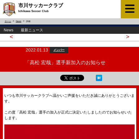
市川サッカークラブ
Ichikawa Soccer Club
ホーム
News
詳細
News 最新ニュース
<
>
2022.01.13
メンバー
「高松 宏哉」選手新加入のお知らせ
いつも市川サッカークラブへ温かいご声援をいただき誠にありがとうございま
す。
この度「高松 宏哉」選手の加入が正式に決定いたしましたのでお知らせいた
します。