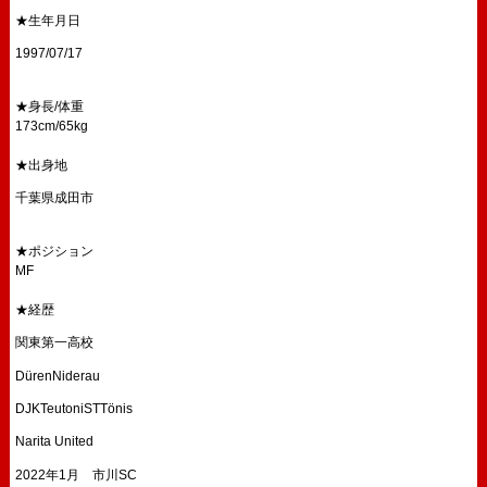
★生年月日
1997/07/17
★身長/体重
173cm/65kg
★出身地
千葉県成田市
★ポジション
MF
★経歴
関東第一高校
DürenNiderau
DJKTeutoniSTTönis
Narita United
2022年1月 市川SC