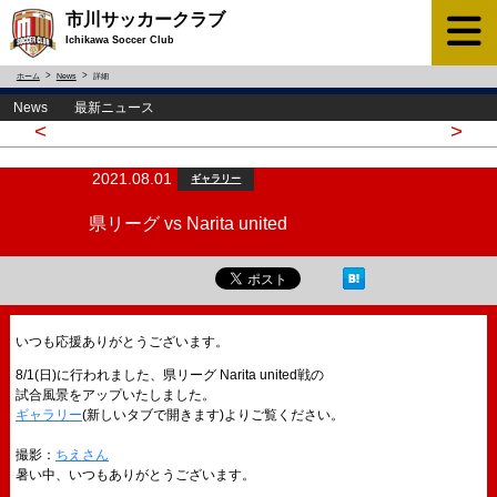
市川サッカークラブ
Ichikawa Soccer Club
ホーム
News
詳細
News 最新ニュース
<
>
2021.08.01
ギャラリー
県リーグ vs Narita united
いつも応援ありがとうございます。
8/1(日)に行われました、県リーグ Narita united戦の
試合風景をアップいたしました。
ギャラリー
(新しいタブで開きます)よりご覧ください。
撮影：
ちえさん
暑い中、いつもありがとうございます。