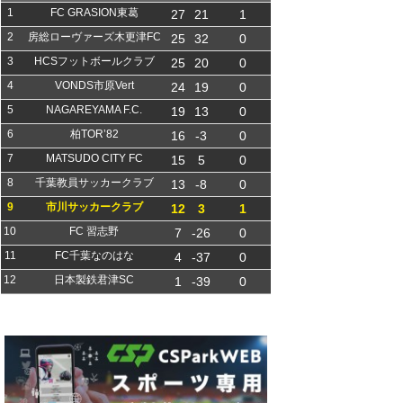
1
FC GRASION東葛
27
21
1
2
房総ローヴァーズ木更津FC
25
32
0
3
HCSフットボールクラブ
25
20
0
4
VONDS市原Vert
24
19
0
5
NAGAREYAMA F.C.
19
13
0
6
柏TOR’82
16
-3
0
7
MATSUDO CITY FC
15
5
0
8
千葉教員サッカークラブ
13
-8
0
9
市川サッカークラブ
12
3
1
10
FC 習志野
7
-26
0
11
FC千葉なのはな
4
-37
0
12
日本製鉄君津SC
1
-39
0