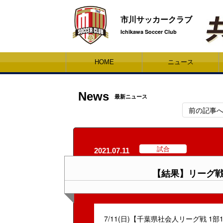
市川サッカークラブ
Ichikawa Soccer Club
HOME
ニュース
News
最新ニュース
前の記事
試合
2021.07.11
【結果】リーグ戦 v
7/11(日)【千葉県社会人リーグ戦 1部