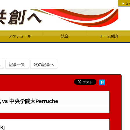
よ
スケジュール
試合
チーム紹介
へ
記事一覧
次の記事へ
s 中央学院大Perruche
1B】