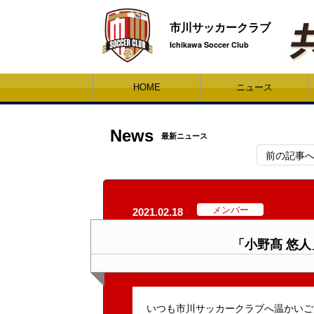
市川サッカークラブ
Ichikawa Soccer Club
HOME
ニュース
News
最新ニュース
前の記事
メンバー
2021.02.18
「小野髙 悠
いつも市川サッカークラブへ温かいご