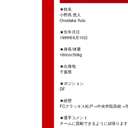
★姓名
小野髙 悠人
Onodaka Yuto
★生年月日
1999年6月10日
★身長/体重
160cm/50kg
★出身地
千葉県
★ポジション
DF
★経歴
FCクラッキス松戸→中央学院高校→市
★選手コメント
チームに貢献できるように頑張ります