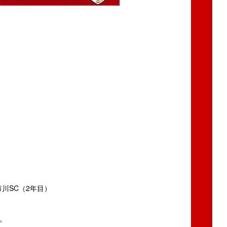
川SC（2年目）
。