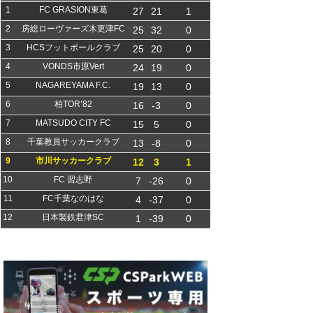
1
FC GRASION東葛
27
21
1
2
房総ローヴァーズ木更津FC
25
32
0
3
HCSフットボールクラブ
25
20
0
4
VONDS市原Vert
24
19
0
5
NAGAREYAMA F.C.
19
13
0
6
柏TOR’82
16
-3
0
7
MATSUDO CITY FC
15
5
0
8
千葉教員サッカークラブ
13
-8
0
9
市川サッカークラブ
12
3
1
10
FC 習志野
7
-26
0
11
FC千葉なのはな
4
-37
0
12
日本製鉄君津SC
1
-39
0