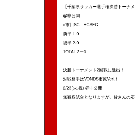
【千葉県サッカー選手権決勝トーナメ
@非公開
○市川SC - HCSFC
前半 1-0
後半 2-0
TOTAL 3ー0
決勝トーナメント2回戦に進出！
対戦相手はVONDS市原Vert！
2/23(火.祝) @非公開
無観客試合となりますが、皆さんの応