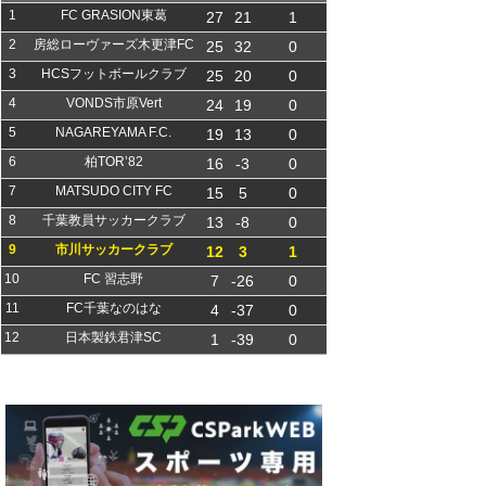
1
FC GRASION東葛
27
21
1
2
房総ローヴァーズ木更津FC
25
32
0
3
HCSフットボールクラブ
25
20
0
4
VONDS市原Vert
24
19
0
5
NAGAREYAMA F.C.
19
13
0
6
柏TOR’82
16
-3
0
7
MATSUDO CITY FC
15
5
0
8
千葉教員サッカークラブ
13
-8
0
9
市川サッカークラブ
12
3
1
10
FC 習志野
7
-26
0
11
FC千葉なのはな
4
-37
0
12
日本製鉄君津SC
1
-39
0