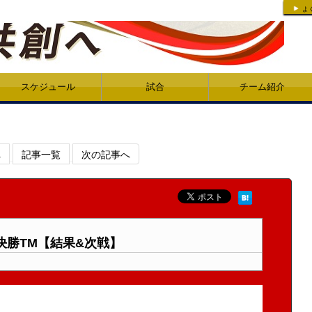
よ
スケジュール
試合
チーム紹介
へ
記事一覧
次の記事へ
決勝TM【結果&次戦】